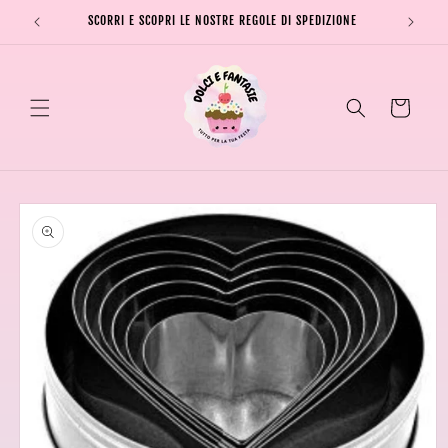
Vai
direttamente
SCORRI E SCOPRI LE NOSTRE REGOLE DI SPEDIZIONE
SPEDI
ai contenuti
Carrello
Passa alle
informazioni
sul prodotto