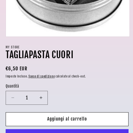
Apri
contenuti
multimediali
MY STORE
TAGLIAPASTA CUORI
1
in
finestra
modale
Prezzo
€6,50 EUR
di
Imposte incluse.
Spese di spedizione
calcolate al check-out.
listino
Quantità
Diminuisci
Aumenta
quantità
quantità
per
per
TAGLIAPASTA
TAGLIAPASTA
Aggiungi al carrello
CUORI
CUORI