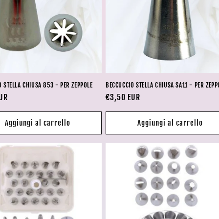
 STELLA CHIUSA 853 - PER ZEPPOLE
BECCUCCIO STELLA CHIUSA SA11 - PER ZEPP
EUR
Prezzo
€3,50 EUR
di
listino
Aggiungi al carrello
Aggiungi al carrello