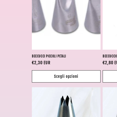
z
i
o
n
BECCUCCI PICCOLI PETALI
BECCUCCI
e
Prezzo
€2,30 EUR
Prezzo
€2,80 
di
di
listino
listino
:
Scegli opzioni