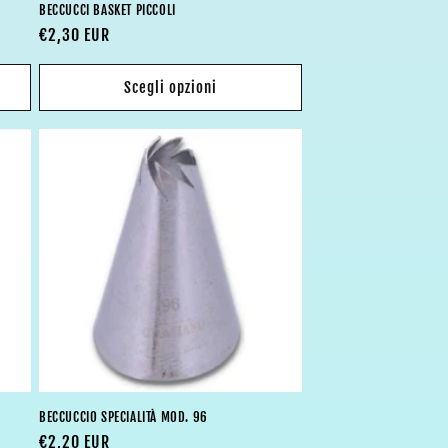
BECCUCCI BASKET PICCOLI
Prezzo
€2,30 EUR
di
listino
Scegli opzioni
BECCUCCIO SPECIALITÀ MOD. 96
Prezzo
€2,20 EUR