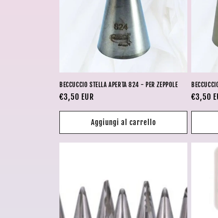
BECCUCCIO STELLA APERTA 824 - PER ZEPPOLE
BECCUCCIO
Prezzo
€3,50 EUR
Prezzo
€3,50 
di
di
listino
listino
Aggiungi al carrello