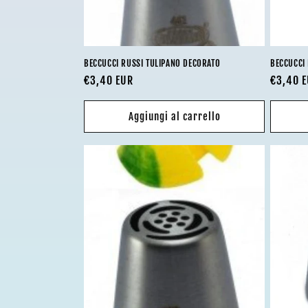
BECCUCCI RUSSI TULIPANO DECORATO
BECCUCCI 
Prezzo
€3,40 EUR
Prezzo
€3,40 
di
di
listino
listino
Aggiungi al carrello