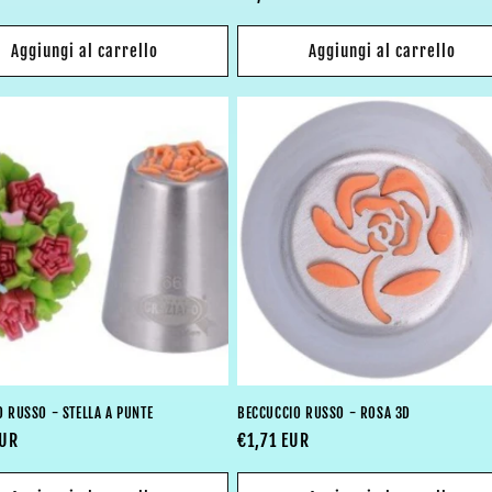
di
listino
Aggiungi al carrello
Aggiungi al carrello
 RUSSO - STELLA A PUNTE
BECCUCCIO RUSSO - ROSA 3D
EUR
Prezzo
€1,71 EUR
di