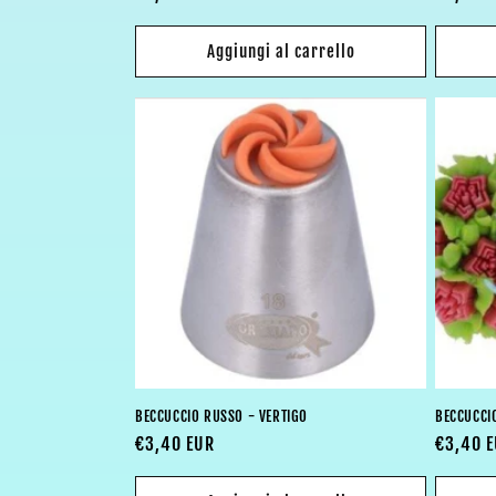
di
di
listino
listino
Aggiungi al carrello
BECCUCCIO RUSSO - VERTIGO
BECCUCCIO
Prezzo
€3,40 EUR
Prezzo
€3,40 
di
di