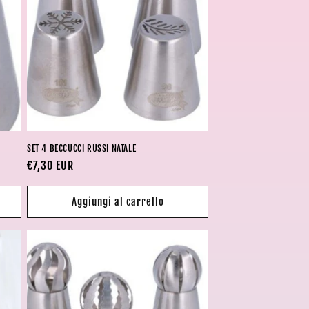
o
g
r
a
f
i
c
SET 4 BECCUCCI RUSSI NATALE
Prezzo
€7,30 EUR
a
di
listino
Aggiungi al carrello