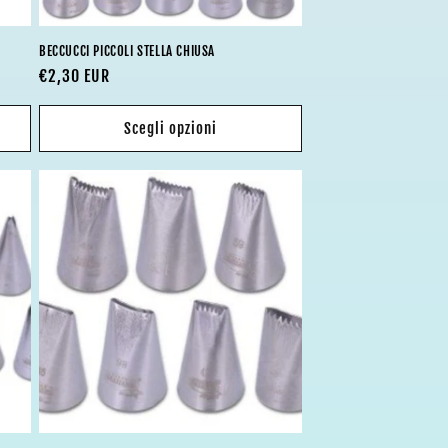
BECCUCCI PICCOLI STELLA CHIUSA
Prezzo
€2,30 EUR
di
listino
Scegli opzioni