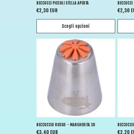
BECCUCCI PICCOLI STELLA APERTA
BECCUCCI
Prezzo
€2,30 EUR
Prezzo
€2,30 
di
di
listino
listino
Scegli opzioni
BECCUCCIO RUSSO - MARGHERITA 3D
BECCUCCIO
Prezzo
€3,40 EUR
Prezzo
€2,20 