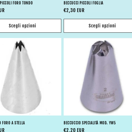
 PICCOLI FORO TONDO
BECCUCCI PICCOLI FOGLIA
EUR
Prezzo
€2,30 EUR
di
listino
Scegli opzioni
Scegli opzioni
 FORO A STELLA
BECCUCCIO SPECIALITÀ MOD. YW5
EUR
Prezzo
€2,20 EUR