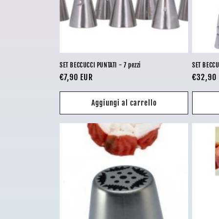
SET BECCUCCI PUNTATI - 7 pezzi
SET BECCU
Prezzo
€7,90 EUR
Prezzo
€32,90
di
di
listino
listino
Aggiungi al carrello