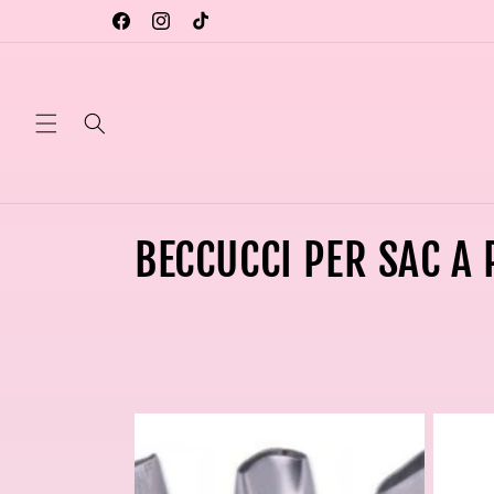
Vai
direttamente
Facebook
Instagram
TikTok
ai contenuti
C
BECCUCCI PER SAC A
o
l
l
e