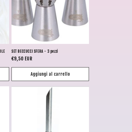
OLE
SET BECCUCCI SFERA - 3 pezzi
Prezzo
€9,50 EUR
di
listino
Aggiungi al carrello