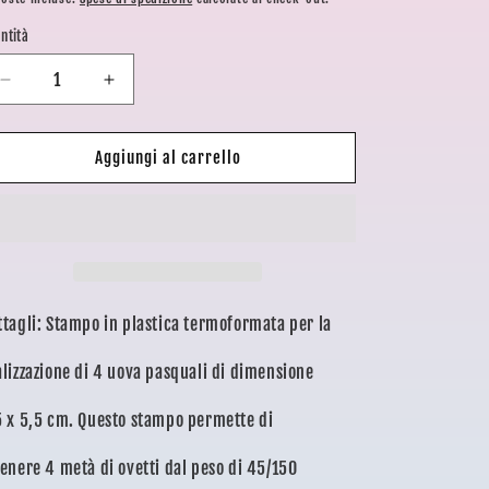
stino
o
ntità
g
Diminuisci
Aumenta
r
quantità
quantità
a
per
per
STAMPO
STAMPO
Aggiungi al carrello
f
PLASTICA
PLASTICA
i
TERMOFORMATA
TERMOFORMATA
4
4
c
UOVA
UOVA
a
ttagli: Stampo in plastica termoformata per la
alizzazione di 4 uova pasquali di dimensione
5 x 5,5 cm. Questo stampo permette di
tenere 4 metà di ovetti dal peso di 45/150