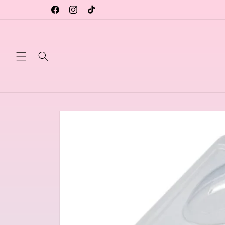
Vai
direttamente
Facebook
Instagram
TikTok
ai contenuti
Passa alle
informazioni
sul prodotto