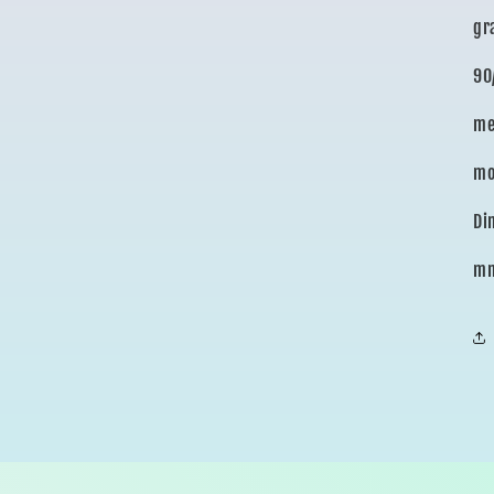
gr
90
me
mo
Di
m