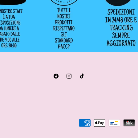
Facebook
Instagram
TikTok
Metodi
di