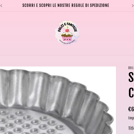
SCORRI E SCOPRI LE NOSTRE REGOLE DI SPEDIZIONE
DOL
S
C
Pr
€6
di
Imp
li
Titl