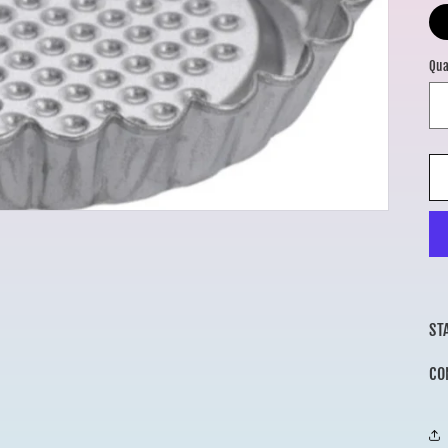
Qua
ST
CO