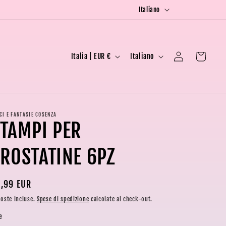
L
SPEDIZIONE A €6,90 PER ORDINI DA €1,00 A €19,90
SPE
Italiano
i
n
P
L
g
Accedi
Carrello
Italia | EUR €
Italiano
a
i
u
e
n
a
s
g
e
u
CI E FANTASIE COSENZA
TAMPI PER
/
a
A
ROSTATINE 6PZ
r
e
ezzo
,99 EUR
a
oste incluse.
Spese di spedizione
calcolate al check-out.
g
stino
e
e