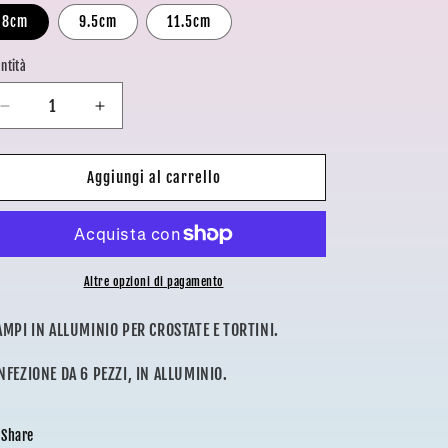
8cm
9.5cm
11.5cm
o
g
ntità
r
Diminuisci
Aumenta
a
quantità
quantità
f
per
per
STAMPI
STAMPI
Aggiungi al carrello
i
PER
PER
c
CROSTATINE
CROSTATINE
6PZ
6PZ
a
Altre opzioni di pagamento
AMPI IN ALLUMINIO PER CROSTATE E TORTINI.
NFEZIONE DA 6 PEZZI, IN ALLUMINIO.
Share