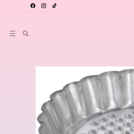
Vai
direttamente
Facebook
Instagram
TikTok
ai contenuti
Passa alle
informazioni
sul prodotto