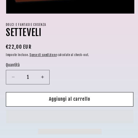
Apri
contenuti
multimediali
DOLCI E FANTASIE COSENZA
SETTEVELI
1
in
finestra
modale
Prezzo
€22,00 EUR
di
Imposte incluse.
Spese di spedizione
calcolate al check-out.
listino
Quantità
Diminuisci
Aumenta
quantità
quantità
per
per
SETTEVELI
SETTEVELI
Aggiungi al carrello