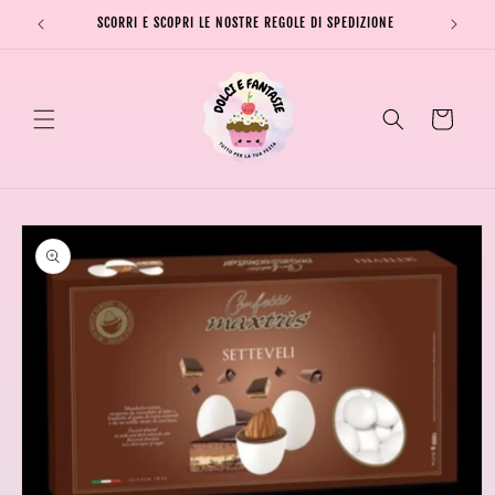
Vai
direttamente
SCORRI E SCOPRI LE NOSTRE REGOLE DI SPEDIZIONE
SPEDI
ai contenuti
Carrello
Passa alle
informazioni
sul prodotto