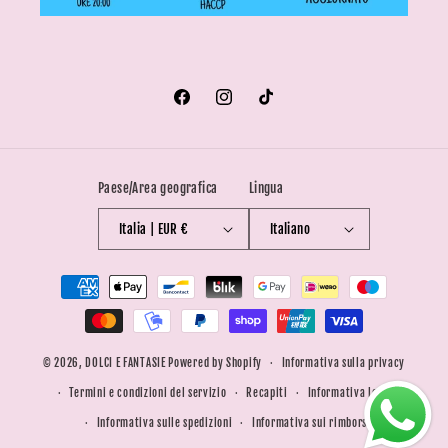
Facebook
Instagram
TikTok
Paese/Area geografica
Lingua
Italia | EUR €
Italiano
Metodi
di
pagamento
© 2026,
DOLCI E FANTASIE
Powered by Shopify
Informativa sulla privacy
Termini e condizioni del servizio
Recapiti
Informativa legale
Informativa sulle spedizioni
Informativa sui rimborsi