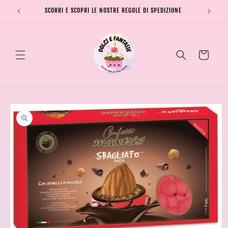
Vai
direttamente
SCORRI E SCOPRI LE NOSTRE REGOLE DI SPEDIZIONE
SPEDI
ai contenuti
Carrello
Passa alle
informazioni
sul prodotto