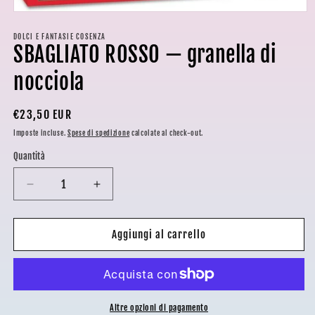
Apri
contenuti
multimediali
DOLCI E FANTASIE COSENZA
SBAGLIATO ROSSO — granella di
1
in
finestra
nocciola
modale
Prezzo
€23,50 EUR
di
Imposte incluse.
Spese di spedizione
calcolate al check-out.
listino
Quantità
Diminuisci
Aumenta
quantità
quantità
per
per
SBAGLIATO
SBAGLIATO
Aggiungi al carrello
ROSSO
ROSSO
—
—
granella
granella
di
di
nocciola
nocciola
Altre opzioni di pagamento