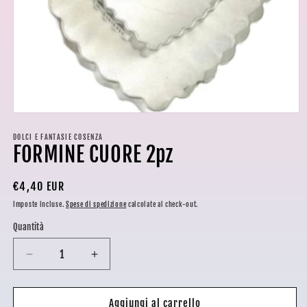
Apri
contenuti
multimediali
DOLCI E FANTASIE COSENZA
FORMINE CUORE 2pz
1
in
finestra
modale
Prezzo
€4,40 EUR
di
Imposte incluse.
Spese di spedizione
calcolate al check-out.
listino
Quantità
Diminuisci
Aumenta
quantità
quantità
per
per
FORMINE
FORMINE
Aggiungi al carrello