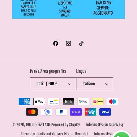
Facebook
Instagram
TikTok
Paese/Area geografica
Lingua
Italia | EUR €
Italiano
Metodi
di
pagamento
© 2026,
DOLCI E FANTASIE
Powered by Shopify
Informativa sulla privacy
Termini e condizioni del servizio
Recapiti
Informativa legale