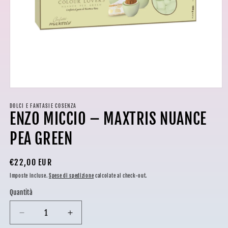
Apri
contenuti
multimediali
DOLCI E FANTASIE COSENZA
ENZO MICCIO – MAXTRIS NUANCE
1
in
finestra
PEA GREEN
modale
Prezzo
€22,00 EUR
di
Imposte incluse.
Spese di spedizione
calcolate al check-out.
listino
Quantità
Diminuisci
Aumenta
quantità
quantità