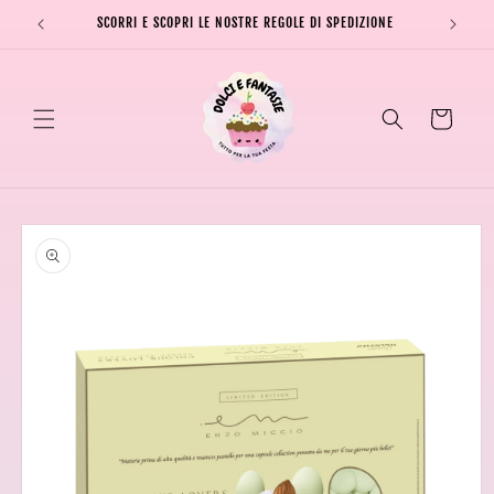
Vai
direttamente
SCORRI E SCOPRI LE NOSTRE REGOLE DI SPEDIZIONE
SPEDI
ai contenuti
Carrello
Passa alle
informazioni
sul prodotto