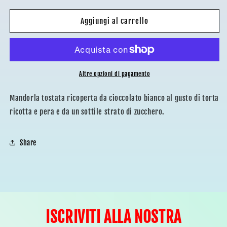
per
per
ENZO
ENZO
Aggiungi al carrello
MICCIO
MICCIO
–
–
MAXTRIS
MAXTRIS
NUANCE
NUANCE
PEA
PEA
Altre opzioni di pagamento
GREEN
GREEN
Mandorla tostata ricoperta da cioccolato bianco al gusto di torta
ricotta e pera e da un sottile strato di zucchero.
Share
ISCRIVITI ALLA NOSTRA