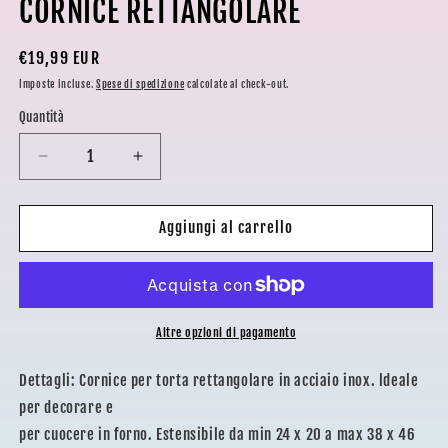
CORNICE RETTANGOLARE
1
in
finestra
modale
Prezzo
€19,99 EUR
di
Imposte incluse.
Spese di spedizione
calcolate al check-out.
listino
Quantità
Diminuisci
Aumenta
quantità
quantità
per
per
CORNICE
CORNICE
Aggiungi al carrello
RETTANGOLARE
RETTANGOLARE
Altre opzioni di pagamento
Dettagli: Cornice per torta rettangolare in acciaio inox. ldeale
per decorare e
per cuocere in forno. Estensibile da min 24 x 20 a max 38 x 46