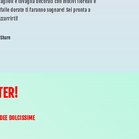
aglioli e tovaglia decorati con motivi floreali e
rfalle dorate ti faranno sognare! Sei pronta a
zzarrirti!
Share
TER!
IDEE DOLCISSIME