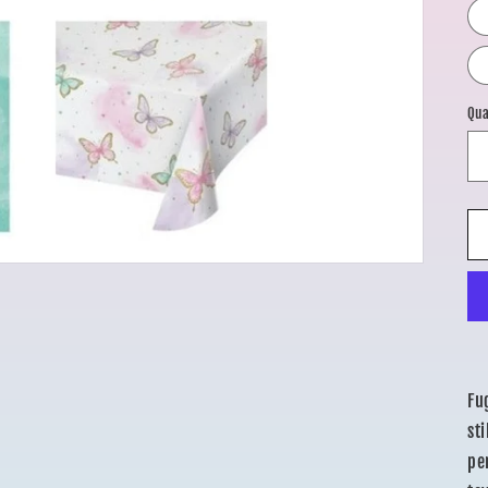
Qua
Fu
st
per