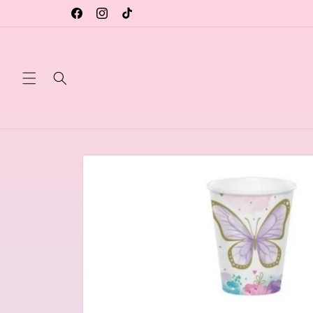
Vai
direttamente
Facebook
Instagram
TikTok
ai contenuti
Passa alle
informazioni
sul prodotto