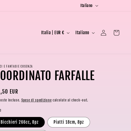
L
SPEDIZIONE A €6,90 PER ORDINI DA €1,00 A €19,90
SPE
Italiano
i
n
P
L
g
Accedi
Carrello
Italia | EUR €
Italiano
a
i
u
e
n
a
s
g
e
u
CI E FANTASIE COSENZA
OORDINATO FARFALLE
/
a
A
ezzo
,50 EUR
r
oste incluse.
Spese di spedizione
calcolate al check-out.
e
stino
e
a
g
Bicchieri 266cc, 8pz
Piatti 18cm, 8pz
e