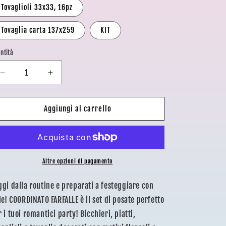
Tovaglioli 33x33, 16pz
o
g
Tovaglia carta 137x259
KIT
r
ntità
a
f
Diminuisci
Aumenta
quantità
quantità
i
per
per
c
COORDINATO
COORDINATO
Aggiungi al carrello
FARFALLE
FARFALLE
a
Altre opzioni di pagamento
ggi dalla routine e preparati a festeggiare con
ile! COORDINATO FARFALLE è il set di posate perfetto
 i tuoi romantici party! Bicchieri, piatti,