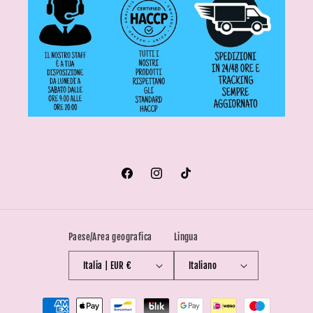
Facebook
Instagram
TikTok
Paese/Area geografica
Lingua
Italia | EUR €
Italiano
Metodi