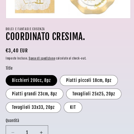
Apri
contenuti
multimediali
DOLCI E FANTASIE COSENZA
COORDINATO CRESIMA.
1
in
finestra
modale
Prezzo
€3,40 EUR
di
Imposte incluse.
Spese di spedizione
calcolate al check-out.
listino
Title
Bicchieri 200cc, 8pz
Piatti piccoli 18cm, 8pz
Piatti grandi 23cm, 8pz
Tovaglioli 25x25, 20pz
Tovaglioli 33x33, 20pz
KIT
Quantità