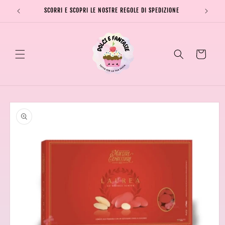
Vai
direttamente
SCORRI E SCOPRI LE NOSTRE REGOLE DI SPEDIZIONE
SPEDI
ai contenuti
Carrello
Passa alle
informazioni
sul prodotto