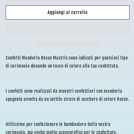
per
per
CONFETTI
CONFETTI
Aggiungi al carrello
MAXTRIS
MAXTRIS
MANDORLA
MANDORLA
ROSSO
ROSSO
—
—
maestri
maestri
confettieri
confettieri
Confetti Mandorla Rosso Maxtris sono indicati per qualsiasi tipo
di cerimonia donando un tocco di colore alla tua confettata.
I confetti sono realizzati da maestri confettieri con mandorla
spagnola avvolta da un sottile strato di zucchero di colore Rosso.
Utilissimo per confezionare le bomboniere della vostra
cerimonia, ma anche molto scenografico per le confettate.