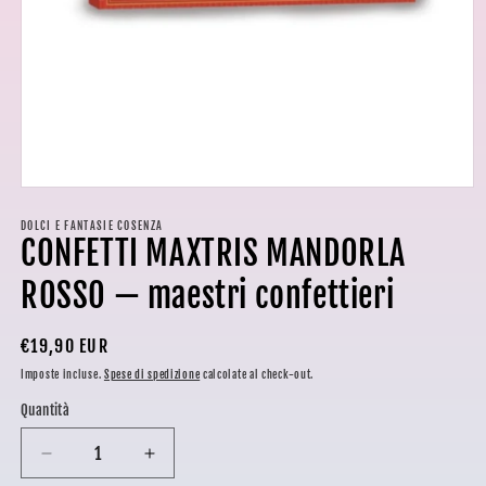
Apri
contenuti
multimediali
DOLCI E FANTASIE COSENZA
CONFETTI MAXTRIS MANDORLA
1
in
finestra
ROSSO — maestri confettieri
modale
Prezzo
€19,90 EUR
di
Imposte incluse.
Spese di spedizione
calcolate al check-out.
listino
Quantità
Diminuisci
Aumenta
quantità
quantità