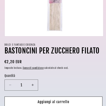
Apri
contenuti
multimediali
DOLCI E FANTASIE COSENZA
BASTONCINI PER ZUCCHERO FILATO
1
in
finestra
modale
Prezzo
€2,20 EUR
di
Imposte incluse.
Spese di spedizione
calcolate al check-out.
listino
Quantità
Diminuisci
Aumenta
quantità
quantità
per
per
BASTONCINI
BASTONCINI
Aggiungi al carrello