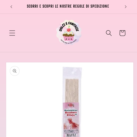
Vai
direttamente
SCORRI E SCOPRI LE NOSTRE REGOLE DI SPEDIZIONE
SPEDI
ai contenuti
Carrello
Passa alle
informazioni
sul prodotto