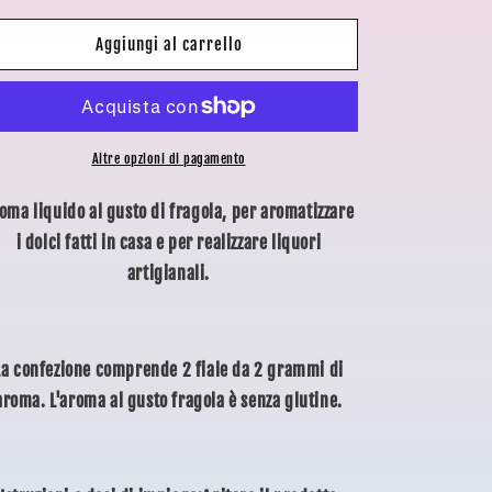
per
per
o
AROMA
AROMA
Aggiungi al carrello
g
FRAGOLA
FRAGOLA
r
a
Altre opzioni di pagamento
f
i
oma liquido al gusto di fragola, per aromatizzare
c
i dolci fatti in casa e per realizzare liquori
a
artigianali.
La confezione comprende 2 fiale da 2 grammi di
aroma. L'aroma al gusto fragola è senza glutine.