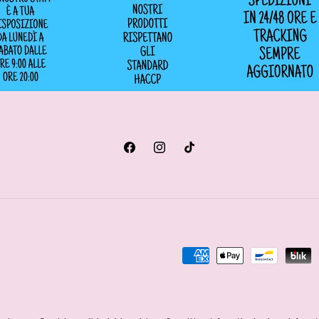
Facebook
Instagram
TikTok
Metodi
di
pagamento