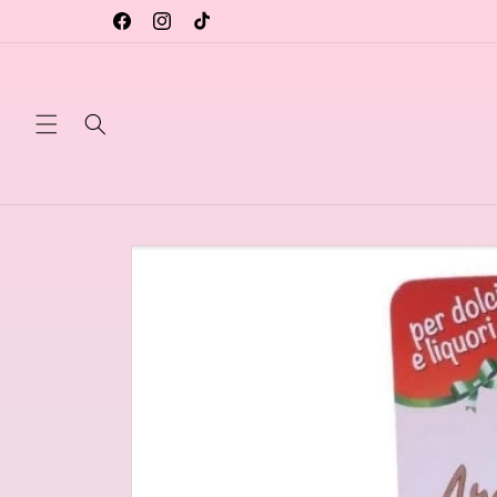
Vai
direttamente
Facebook
Instagram
TikTok
ai contenuti
Passa alle
informazioni
sul prodotto