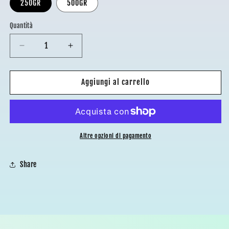
250GR
500GR
Quantità
Diminuisci
Aumenta
quantità
quantità
per
per
AMARENE
AMARENE
Aggiungi al carrello
INTERE
INTERE
SCIROPPATE
SCIROPPATE
Altre opzioni di pagamento
Share