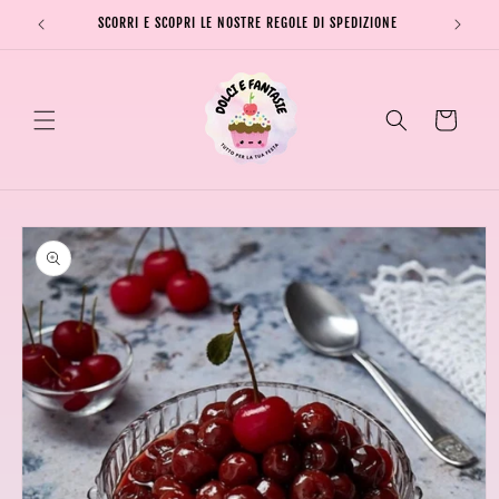
Vai
direttamente
SCORRI E SCOPRI LE NOSTRE REGOLE DI SPEDIZIONE
SPEDI
ai contenuti
Carrello
Passa alle
informazioni
sul prodotto