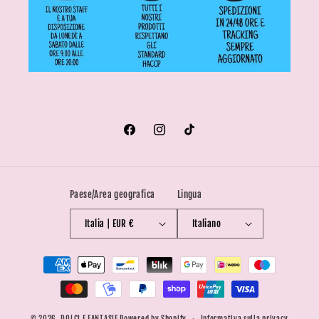
Facebook
Instagram
TikTok
Paese/Area geografica
Lingua
Italia | EUR €
Italiano
Metodi
di
pagamento
© 2026,
DOLCI E FANTASIE
Powered by Shopify