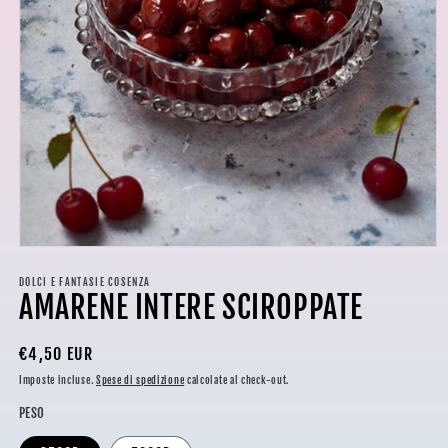
Apri
contenuti
multimediali
DOLCI E FANTASIE COSENZA
AMARENE INTERE SCIROPPATE
1
in
finestra
modale
Prezzo
€4,50 EUR
di
Imposte incluse.
Spese di spedizione
calcolate al check-out.
listino
PESO